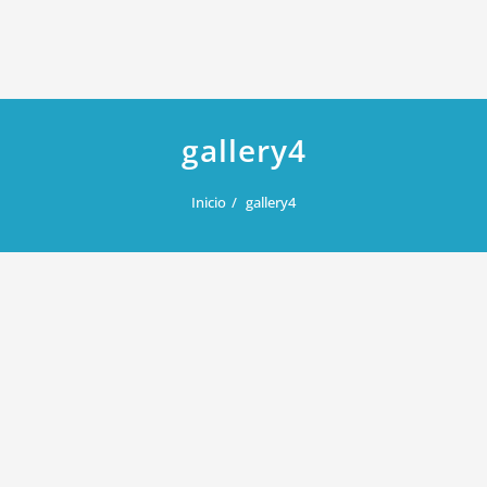
gallery4
Inicio
gallery4
enero 23, 2019
gallery4
Por
admin5